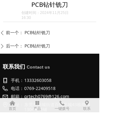
PCB钻针铣刀
创建时间：
2024年11月25日
16:30
前一个：
PCB钻针铣刀
ꄴ
后一个：
PCB钻针铣刀
ꄲ
联系我们
Contact us
手机：
13332603058
电话：
0769-22409518
邮箱：
grtech0769@126.com
낀
넒
끅
끇
地址：
东莞市南城街道百悦尚城43栋商铺
首页
产品
一键拨号
联系
1304号商铺
二维码
QR Code